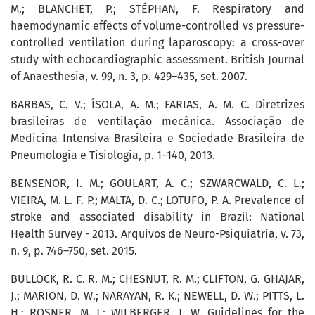
M.; BLANCHET, P.; STÉPHAN, F. Respiratory and
haemodynamic effects of volume-controlled vs pressure-
controlled ventilation during laparoscopy: a cross-over
study with echocardiographic assessment. British Journal
of Anaesthesia, v. 99, n. 3, p. 429–435, set. 2007.
BARBAS, C. V.; ÍSOLA, A. M.; FARIAS, A. M. C. Diretrizes
brasileiras de ventilação mecânica. Associação de
Medicina Intensiva Brasileira e Sociedade Brasileira de
Pneumologia e Tisiologia, p. 1–140, 2013.
BENSENOR, I. M.; GOULART, A. C.; SZWARCWALD, C. L.;
VIEIRA, M. L. F. P.; MALTA, D. C.; LOTUFO, P. A. Prevalence of
stroke and associated disability in Brazil: National
Health Survey - 2013. Arquivos de Neuro-Psiquiatria, v. 73,
n. 9, p. 746–750, set. 2015.
BULLOCK, R. C. R. M.; CHESNUT, R. M.; CLIFTON, G. GHAJAR,
J.; MARION, D. W.; NARAYAN, R. K.; NEWELL, D. W.; PITTS, L.
H.; ROSNER, M. J.; WILBERGER, J. W. Guidelines for the