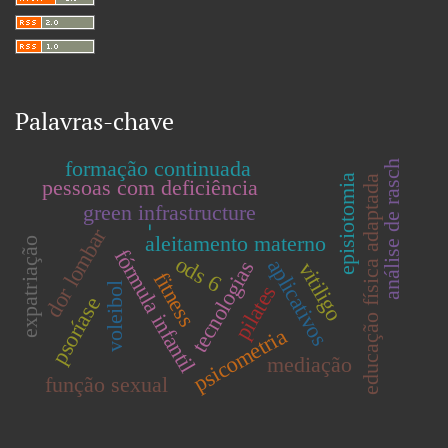
Palavras-chave
formação continuada
análise de rasch
episiotomia
educação física adaptada
pessoas com deficiência
green infrastructure
dor lombar
-
aleitamento materno
expatriação
fórmula infantil
ods 6
aplicativos
tecnologias
vitiligo
fitness
voleibol
pilates
psoríase
psicometria
mediação
função sexual