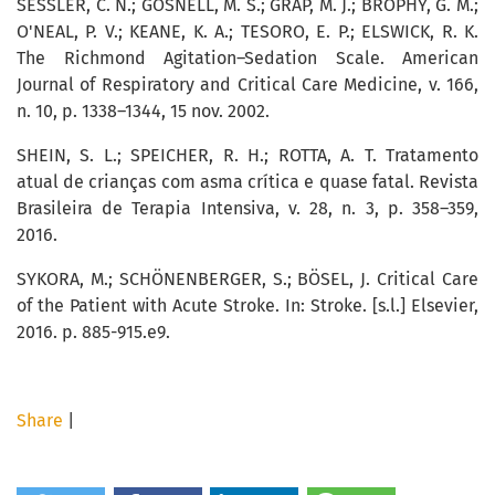
SESSLER, C. N.; GOSNELL, M. S.; GRAP, M. J.; BROPHY, G. M.;
O'NEAL, P. V.; KEANE, K. A.; TESORO, E. P.; ELSWICK, R. K.
The Richmond Agitation–Sedation Scale. American
Journal of Respiratory and Critical Care Medicine, v. 166,
n. 10, p. 1338–1344, 15 nov. 2002.
SHEIN, S. L.; SPEICHER, R. H.; ROTTA, A. T. Tratamento
atual de crianças com asma crítica e quase fatal. Revista
Brasileira de Terapia Intensiva, v. 28, n. 3, p. 358–359,
2016.
SYKORA, M.; SCHÖNENBERGER, S.; BÖSEL, J. Critical Care
of the Patient with Acute Stroke. In: Stroke. [s.l.] Elsevier,
2016. p. 885-915.e9.
Share
|