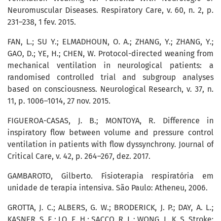
Neuromuscular Diseases. Respiratory Care, v. 60, n. 2, p.
231–238, 1 fev. 2015.
FAN, L.; SU Y.; ELMADHOUN, O. A.; ZHANG, Y.; ZHANG, Y.;
GAO, D.; YE, H.; CHEN, W. Protocol-directed weaning from
mechanical ventilation in neurological patients: a
randomised controlled trial and subgroup analyses
based on consciousness. Neurological Research, v. 37, n.
11, p. 1006–1014, 27 nov. 2015.
FIGUEROA-CASAS, J. B.; MONTOYA, R. Difference in
inspiratory flow between volume and pressure control
ventilation in patients with flow dyssynchrony. Journal of
Critical Care, v. 42, p. 264–267, dez. 2017.
GAMBAROTO, Gilberto. Fisioterapia respiratória em
unidade de terapia intensiva. São Paulo: Atheneu, 2006.
GROTTA, J. C.; ALBERS, G. W.; BRODERICK, J. P.; DAY, A. L.;
KASNER, S. E.; LO, E. H.; SACCO, R. L.; WONG, L. K. S. Stroke: