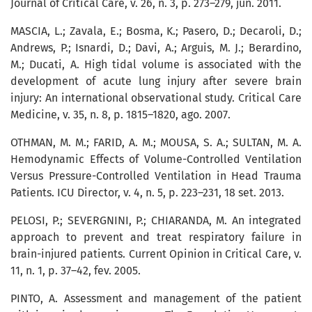
Journal of Critical Care, v. 26, n. 3, p. 273–279, jun. 2011.
MASCIA, L.; Zavala, E.; Bosma, K.; Pasero, D.; Decaroli, D.;
Andrews, P.; Isnardi, D.; Davi, A.; Arguis, M. J.; Berardino,
M.; Ducati, A. High tidal volume is associated with the
development of acute lung injury after severe brain
injury: An international observational study. Critical Care
Medicine, v. 35, n. 8, p. 1815–1820, ago. 2007.
OTHMAN, M. M.; FARID, A. M.; MOUSA, S. A.; SULTAN, M. A.
Hemodynamic Effects of Volume-Controlled Ventilation
Versus Pressure-Controlled Ventilation in Head Trauma
Patients. ICU Director, v. 4, n. 5, p. 223–231, 18 set. 2013.
PELOSI, P.; SEVERGNINI, P.; CHIARANDA, M. An integrated
approach to prevent and treat respiratory failure in
brain-injured patients. Current Opinion in Critical Care, v.
11, n. 1, p. 37–42, fev. 2005.
PINTO, A. Assessment and management of the patient