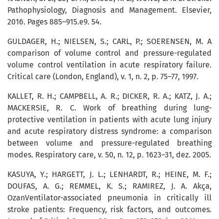
Pathophysiology, Diagnosis and Management. Elsevier,
2016. Pages 885–915.e9. 54.
GULDAGER, H.; NIELSEN, S.; CARL, P.; SOERENSEN, M. A
comparison of volume control and pressure-regulated
volume control ventilation in acute respiratory failure.
Critical care (London, England), v. 1, n. 2, p. 75–77, 1997.
KALLET, R. H.; CAMPBELL, A. R.; DICKER, R. A.; KATZ, J. A.;
MACKERSIE, R. C. Work of breathing during lung-
protective ventilation in patients with acute lung injury
and acute respiratory distress syndrome: a comparison
between volume and pressure-regulated breathing
modes. Respiratory care, v. 50, n. 12, p. 1623–31, dez. 2005.
KASUYA, Y.; HARGETT, J. L.; LENHARDT, R.; HEINE, M. F.;
DOUFAS, A. G.; REMMEL, K. S.; RAMIREZ, J. A. Akça,
OzanVentilator-associated pneumonia in critically ill
stroke patients: Frequency, risk factors, and outcomes.