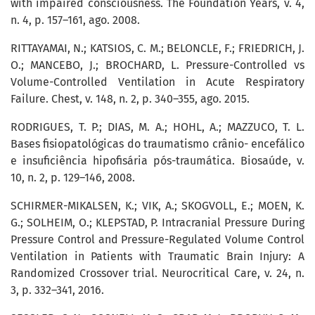
with impaired consciousness. The Foundation Years, v. 4,
n. 4, p. 157–161, ago. 2008.
RITTAYAMAI, N.; KATSIOS, C. M.; BELONCLE, F.; FRIEDRICH, J.
O.; MANCEBO, J.; BROCHARD, L. Pressure-Controlled vs
Volume-Controlled Ventilation in Acute Respiratory
Failure. Chest, v. 148, n. 2, p. 340–355, ago. 2015.
RODRIGUES, T. P.; DIAS, M. A.; HOHL, A.; MAZZUCO, T. L.
Bases fisiopatológicas do traumatismo crânio- encefálico
e insuficiência hipofisária pós-traumática. Biosaúde, v.
10, n. 2, p. 129–146, 2008.
SCHIRMER-MIKALSEN, K.; VIK, A.; SKOGVOLL, E.; MOEN, K.
G.; SOLHEIM, O.; KLEPSTAD, P. Intracranial Pressure During
Pressure Control and Pressure-Regulated Volume Control
Ventilation in Patients with Traumatic Brain Injury: A
Randomized Crossover trial. Neurocritical Care, v. 24, n.
3, p. 332–341, 2016.