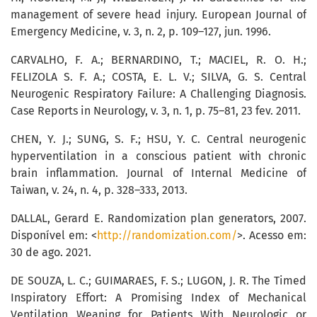
management of severe head injury. European Journal of
Emergency Medicine, v. 3, n. 2, p. 109–127, jun. 1996.
CARVALHO, F. A.; BERNARDINO, T.; MACIEL, R. O. H.;
FELIZOLA S. F. A.; COSTA, E. L. V.; SILVA, G. S. Central
Neurogenic Respiratory Failure: A Challenging Diagnosis.
Case Reports in Neurology, v. 3, n. 1, p. 75–81, 23 fev. 2011.
CHEN, Y. J.; SUNG, S. F.; HSU, Y. C. Central neurogenic
hyperventilation in a conscious patient with chronic
brain inflammation. Journal of Internal Medicine of
Taiwan, v. 24, n. 4, p. 328–333, 2013.
DALLAL, Gerard E. Randomization plan generators, 2007.
Disponível em: <
http://randomization.com/
>. Acesso em:
30 de ago. 2021.
DE SOUZA, L. C.; GUIMARAES, F. S.; LUGON, J. R. The Timed
Inspiratory Effort: A Promising Index of Mechanical
Ventilation Weaning for Patients With Neurologic or