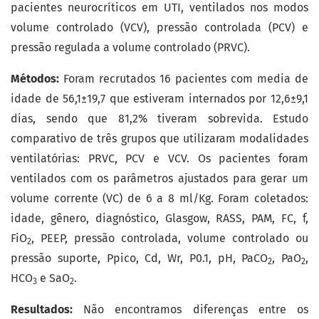
pacientes neurocríticos em UTI, ventilados nos modos
volume controlado (VCV), pressão controlada (PCV) e
pressão regulada a volume controlado (PRVC).
Métodos:
Foram recrutados 16 pacientes com media de
idade de 56,1±19,7 que estiveram internados por 12,6±9,1
dias, sendo que 81,2% tiveram sobrevida. Estudo
comparativo de três grupos que utilizaram modalidades
ventilatórias: PRVC, PCV e VCV. Os pacientes foram
ventilados com os parâmetros ajustados para gerar um
volume corrente (VC) de 6 a 8 ml/Kg. Foram coletados:
idade, gênero, diagnóstico, Glasgow, RASS, PAM, FC, f,
FiO
, PEEP, pressão controlada, volume controlado ou
2
pressão suporte, Ppico, Cd, Wr, P0.1, pH, PaCO
, PaO
,
2
2
HCO
e SaO
.
3
2
Resultados:
Não encontramos diferenças entre os