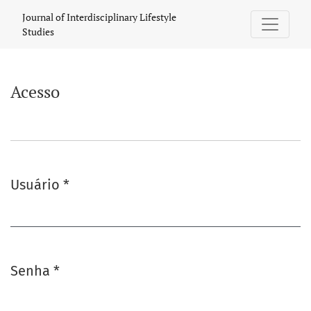
Acesso
Journal of Interdisciplinary Lifestyle
Studies
Acesso
Usuário
*
Obrigatório
Senha
*
Obrigatório