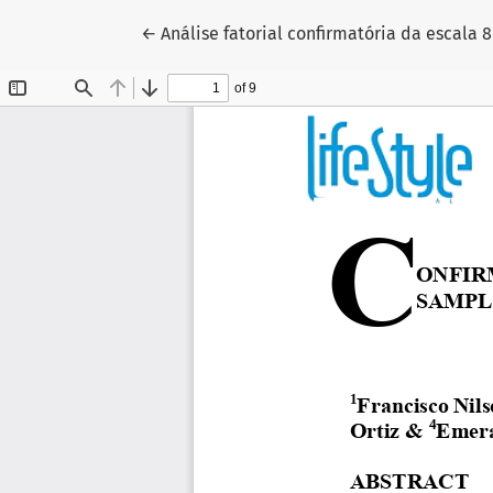
Voltar aos Detalhes do Artigo
←
Análise fatorial confirmatória da escal