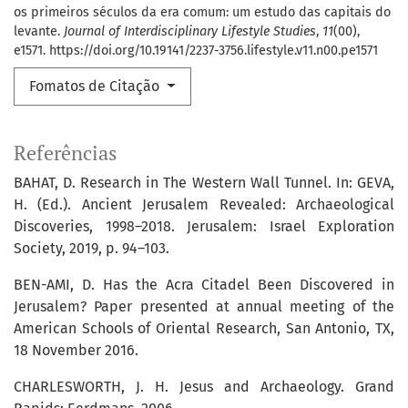
os primeiros séculos da era comum: um estudo das capitais do
levante.
Journal of Interdisciplinary Lifestyle Studies
,
11
(00),
e1571. https://doi.org/10.19141/2237-3756.lifestyle.v11.n00.pe1571
Fomatos de Citação
Referências
BAHAT, D. Research in The Western Wall Tunnel. In: GEVA,
H. (Ed.). Ancient Jerusalem Revealed: Archaeological
Discoveries, 1998–2018. Jerusalem: Israel Exploration
Society, 2019, p. 94–103.
BEN-AMI, D. Has the Acra Citadel Been Discovered in
Jerusalem? Paper presented at annual meeting of the
American Schools of Oriental Research, San Antonio, TX,
18 November 2016.
CHARLESWORTH, J. H. Jesus and Archaeology. Grand