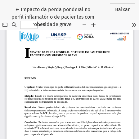
Voltar aos Detalhes do Artigo
←
Impacto da perda ponderal no
Baixar
perfil inflamatório de pacientes com
obesidade grave