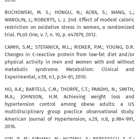
BUCHOWSKI, M. S.; HONGU, N.; ACRA, S.; WANG, L.;
WAROLIN, J.; ROBERTS, L. J. 2nd. Effect of modest caloric
restriction on oxidative stress in women, a randomized
trial. PLoS One, v. 7, n. 10, p. e47079, 2012.
CAMHI, S.M.; STEFANICK, M.L.; RIDKER, P.M.; YOUNG, D.R.
Changes in C-reactive protein from low-fat diet and/or
physical activity in men and women with and without
metabolic syndrome. Metabolism: Clinical and
Experimental, v.59, n.1, p.54-61, 2010.
HO, A.K.; BARTELS, C.M.; THORPE, C.T.; PANDHI, N.; SMITH,
M.A.; JOHNSON, H.M. Achieving weight loss and
hypertension control among obese adults: a US
multidisciplinary group practice observational study.
American Journal of Hypertension, v.29, n.8, p.984-991,
2016.
ION, R. M.; SIBIANU, M.; HUTANU, A.; BERESESCU, F. G.;