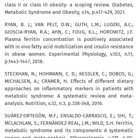
class II or class III obesity: a scoping review. Diabetes,
Metabolic Syndrome and Obesity, v.14, p.417-429, 2021.
RYAN, B. J.; VAN PELT, D.W.; GUTH, L.M.; LUDZKI, A.C.;
GIOSCIA-RYAN, R.A.; AHN, C.; FOUG, K.L.; HOROWITZ, J.F.
Plasma ferritin concentration is positively associated
with in vivo fatty acid mobilization and insulin resistance
in obese women. Experimental Physiology, v.103, n.11,
p.1443-1447, 2018.
STECKHAN, N.; HOHMANN, C. D.; KESSLER, C.; DOBOS, G.;
MICHALSEN, A.; CRAMER, H. Effects of different dietary
approaches on inflammatory markers in patients with
metabolic syndrome: A systematic review and meta-
analysis. Nutrition, v.32, n.3, p.338-348, 2016.
SUÁREZ-ORTEGÓN, M.F.; ENSALDO-CARRASCO, E.; SHI, T.;
MCLACHLAN, S.; FERNÁNDEZ-REAL, J.M.; WILD, S.H. Ferritin,
metabolic syndrome and its components: A systematic
review and meta-analysis. Atherosclerosis, v.275, p.97-