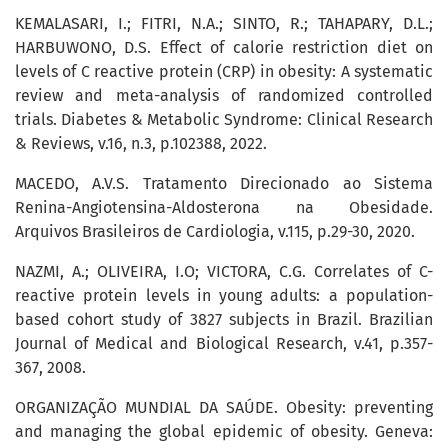
KEMALASARI, I.; FITRI, N.A.; SINTO, R.; TAHAPARY, D.L.;
HARBUWONO, D.S. Effect of calorie restriction diet on
levels of C reactive protein (CRP) in obesity: A systematic
review and meta-analysis of randomized controlled
trials. Diabetes & Metabolic Syndrome: Clinical Research
& Reviews, v.16, n.3, p.102388, 2022.
MACEDO, A.V.S. Tratamento Direcionado ao Sistema
Renina-Angiotensina-Aldosterona na Obesidade.
Arquivos Brasileiros de Cardiologia, v.115, p.29-30, 2020.
NAZMI, A.; OLIVEIRA, I.O; VICTORA, C.G. Correlates of C-
reactive protein levels in young adults: a population-
based cohort study of 3827 subjects in Brazil. Brazilian
Journal of Medical and Biological Research, v.41, p.357-
367, 2008.
ORGANIZAÇÃO MUNDIAL DA SAÚDE. Obesity: preventing
and managing the global epidemic of obesity. Geneva: