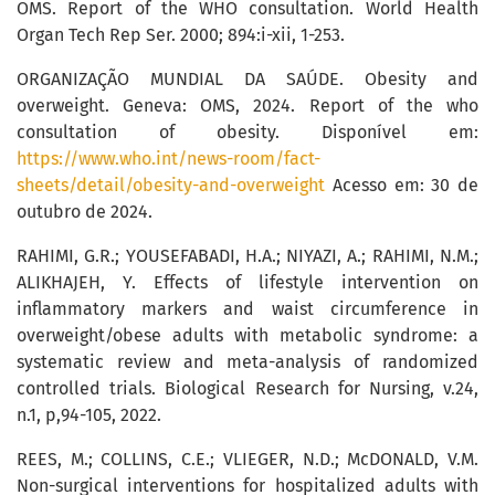
OMS. Report of the WHO consultation. World Health
Organ Tech Rep Ser. 2000; 894:i-xii, 1-253.
ORGANIZAÇÃO MUNDIAL DA SAÚDE. Obesity and
overweight. Geneva: OMS, 2024. Report of the who
consultation of obesity. Disponível em:
https://www.who.int/news-room/fact-
sheets/detail/obesity-and-overweight
Acesso em: 30 de
outubro de 2024.
RAHIMI, G.R.; YOUSEFABADI, H.A.; NIYAZI, A.; RAHIMI, N.M.;
ALIKHAJEH, Y. Effects of lifestyle intervention on
inflammatory markers and waist circumference in
overweight/obese adults with metabolic syndrome: a
systematic review and meta-analysis of randomized
controlled trials. Biological Research for Nursing, v.24,
n.1, p,94-105, 2022.
REES, M.; COLLINS, C.E.; VLIEGER, N.D.; McDONALD, V.M.
Non-surgical interventions for hospitalized adults with