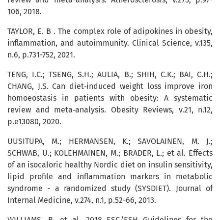
106, 2018.
TAYLOR, E. B . The complex role of adipokines in obesity,
inflammation, and autoimmunity. Clinical Science, v.135,
n.6, p.731-752, 2021.
TENG, I.C.; TSENG, S.H.; AULIA, B.; SHIH, C.K.; BAI, C.H.;
CHANG, J.S. Can diet‐induced weight loss improve iron
homoeostasis in patients with obesity: A systematic
review and meta‐analysis. Obesity Reviews, v.21, n.12,
p.e13080, 2020.
UUSITUPA, M.; HERMANSEN, K.; SAVOLAINEN, M. J.;
SCHWAB, U.; KOLEHMAINEN, M.; BRADER, L.; et al. Effects
of an isocaloric healthy Nordic diet on insulin sensitivity,
lipid profile and inflammation markers in metabolic
syndrome - a randomized study (SYSDIET). Journal of
Internal Medicine, v.274, n.1, p.52-66, 2013.
WILLIAMS, B. et al. 2018 ESC/ESH Guidelines for the