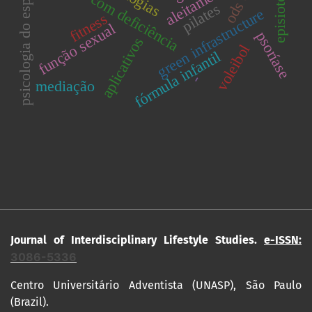
pessoas com deficiência
episiotomia
psicologia do esporte
ods 6
pilates
green infrastructure
fitness
função sexual
psoríase
aplicativos
voleibol
fórmula infantil
-
mediação
Journal of Interdisciplinary Lifestyle Studies.
e-ISSN:
3086-5336
Centro Universitário Adventista (UNASP), São Paulo
(Brazil).