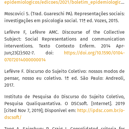
epidemiologicos/edicoes/2021/boletim_epidemiologico_svs_29.pdf
Moscovici S. (Trad. Guareschi PA). Representações sociais:
investigações em psicologia social. 11ª ed. Vozes, 2015.
Lefèvre F, Lefèvre AMC. Discourse of the Collective
Subject: Social Representations and communication
interventions. Texto Contexto Enferm. 2014 Apr-
Jun;23(2):502-7. doi:
https://doi.org/10.1590/0104-
07072014000000014
Lefèvre F. Discurso do Sujeito Coletivo: nossos modos de
pensar, nosso eu coletivo. 1ª ed. São Paulo: Andreoli,
2017.
Instituto de Pesquisa do Discurso do Sujeito Coletivo,
Pesquisa Qualiquantativa. O DSCsoft. [Internet]. 2019
[cited Nov 7, 2019]; Disponível em:
http://ipdsc.com.br/o-
dscsoft/
Tong A, Sainsbury P, Craig J. Consolidated criteria for