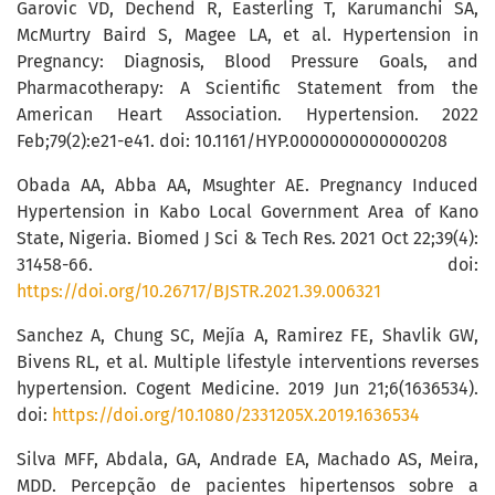
Garovic VD, Dechend R, Easterling T, Karumanchi SA,
McMurtry Baird S, Magee LA, et al. Hypertension in
Pregnancy: Diagnosis, Blood Pressure Goals, and
Pharmacotherapy: A Scientific Statement from the
American Heart Association. Hypertension. 2022
Feb;79(2):e21-e41. doi: 10.1161/HYP.0000000000000208
Obada AA, Abba AA, Msughter AE. Pregnancy Induced
Hypertension in Kabo Local Government Area of Kano
State, Nigeria. Biomed J Sci & Tech Res. 2021 Oct 22;39(4):
31458-66. doi:
https://doi.org/10.26717/BJSTR.2021.39.006321
Sanchez A, Chung SC, Mejía A, Ramirez FE, Shavlik GW,
Bivens RL, et al. Multiple lifestyle interventions reverses
hypertension. Cogent Medicine. 2019 Jun 21;6(1636534).
doi:
https://doi.org/10.1080/2331205X.2019.1636534
Silva MFF, Abdala, GA, Andrade EA, Machado AS, Meira,
MDD. Percepção de pacientes hipertensos sobre a