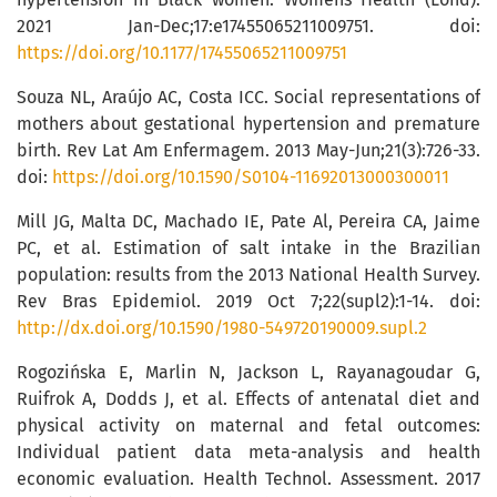
2021 Jan-Dec;17:e17455065211009751. doi:
https://doi.org/10.1177/17455065211009751
Souza NL, Araújo AC, Costa ICC. Social representations of
mothers about gestational hypertension and premature
birth. Rev Lat Am Enfermagem. 2013 May-Jun;21(3):726-33.
doi:
https://doi.org/10.1590/S0104-11692013000300011
Mill JG, Malta DC, Machado IE, Pate Al, Pereira CA, Jaime
PC, et al. Estimation of salt intake in the Brazilian
population: results from the 2013 National Health Survey.
Rev Bras Epidemiol. 2019 Oct 7;22(supl2):1-14. doi:
http://dx.doi.org/10.1590/1980-549720190009.supl.2
Rogozińska E, Marlin N, Jackson L, Rayanagoudar G,
Ruifrok A, Dodds J, et al. Effects of antenatal diet and
physical activity on maternal and fetal outcomes:
Individual patient data meta-analysis and health
economic evaluation. Health Technol. Assessment. 2017