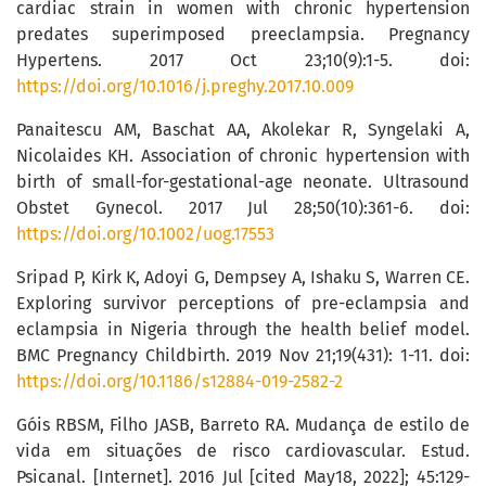
cardiac strain in women with chronic hypertension
predates superimposed preeclampsia. Pregnancy
Hypertens. 2017 Oct 23;10(9):1-5. doi:
https://doi.org/10.1016/j.preghy.2017.10.009
Panaitescu AM, Baschat AA, Akolekar R, Syngelaki A,
Nicolaides KH. Association of chronic hypertension with
birth of small-for-gestational-age neonate. Ultrasound
Obstet Gynecol. 2017 Jul 28;50(10):361-6. doi:
https://doi.org/10.1002/uog.17553
Sripad P, Kirk K, Adoyi G, Dempsey A, Ishaku S, Warren CE.
Exploring survivor perceptions of pre-eclampsia and
eclampsia in Nigeria through the health belief model.
BMC Pregnancy Childbirth. 2019 Nov 21;19(431): 1-11. doi:
https://doi.org/10.1186/s12884-019-2582-2
Góis RBSM, Filho JASB, Barreto RA. Mudança de estilo de
vida em situações de risco cardiovascular. Estud.
Psicanal. [Internet]. 2016 Jul [cited May18, 2022]; 45:129-