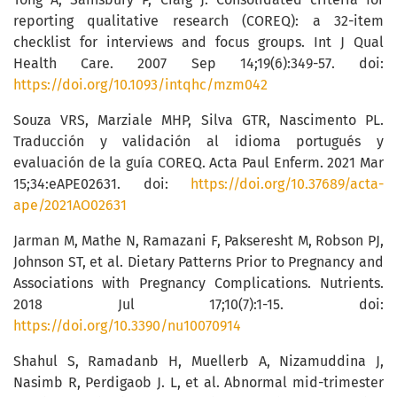
reporting qualitative research (COREQ): a 32-item
checklist for interviews and focus groups. Int J Qual
Health Care. 2007 Sep 14;19(6):349-57. doi:
https://doi.org/10.1093/intqhc/mzm042
Souza VRS, Marziale MHP, Silva GTR, Nascimento PL.
Traducción y validación al idioma portugués y
evaluación de la guía COREQ. Acta Paul Enferm. 2021 Mar
15;34:eAPE02631. doi:
https://doi.org/10.37689/acta-
ape/2021AO02631
Jarman M, Mathe N, Ramazani F, Pakseresht M, Robson PJ,
Johnson ST, et al. Dietary Patterns Prior to Pregnancy and
Associations with Pregnancy Complications. Nutrients.
2018 Jul 17;10(7):1-15. doi:
https://doi.org/10.3390/nu10070914
Shahul S, Ramadanb H, Muellerb A, Nizamuddina J,
Nasimb R, Perdigaob J. L, et al. Abnormal mid-trimester