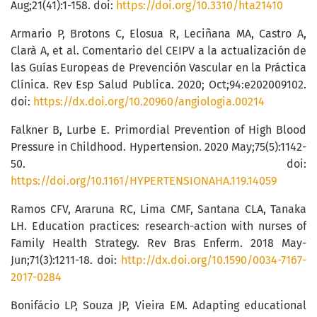
Aug;21(41):1-158. doi:
https://doi.org/10.3310/hta21410
Armario P, Brotons C, Elosua R, Leciñana MA, Castro A,
Clarà A, et al. Comentario del CEIPV a la actualización de
las Guías Europeas de Prevención Vascular en la Práctica
Clínica. Rev Esp Salud Publica. 2020; Oct;94:e202009102.
doi:
https://dx.doi.org/10.20960/angiologia.00214
Falkner B, Lurbe E. Primordial Prevention of High Blood
Pressure in Childhood. Hypertension. 2020 May;75(5):1142-
50. doi:
https://doi.org/10.1161/HYPERTENSIONAHA.119.14059
Ramos CFV, Araruna RC, Lima CMF, Santana CLA, Tanaka
LH. Education practices: research-action with nurses of
Family Health Strategy. Rev Bras Enferm. 2018 May-
Jun;71(3):1211-18. doi:
http://dx.doi.org/10.1590/0034-7167-
2017-0284
Bonifácio LP, Souza JP, Vieira EM. Adapting educational