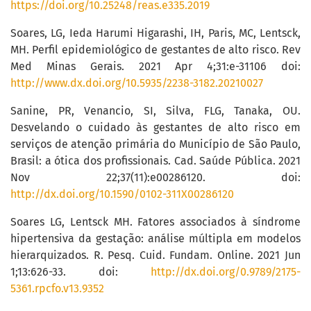
https://doi.org/10.25248/reas.e335.2019
Soares, LG, Ieda Harumi Higarashi, IH, Paris, MC, Lentsck,
MH. Perfil epidemiológico de gestantes de alto risco. Rev
Med Minas Gerais. 2021 Apr 4;31:e-31106 doi:
http://www.dx.doi.org/10.5935/2238-3182.20210027
Sanine, PR, Venancio, SI, Silva, FLG, Tanaka, OU.
Desvelando o cuidado às gestantes de alto risco em
serviços de atenção primária do Município de São Paulo,
Brasil: a ótica dos profissionais. Cad. Saúde Pública. 2021
Nov 22;37(11):e00286120. doi:
http://dx.doi.org/10.1590/0102-311X00286120
Soares LG, Lentsck MH. Fatores associados à síndrome
hipertensiva da gestação: análise múltipla em modelos
hierarquizados. R. Pesq. Cuid. Fundam. Online. 2021 Jun
1;13:626-33. doi:
http://dx.doi.org/0.9789/2175-
5361.rpcfo.v13.9352