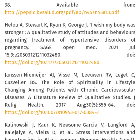
38. Available from:
http://pepsic.bvsalud.org/pdf/ep/n45/n45a13.pdf
Helou A, Stewart K, Ryan K, George J. 'I wish my body was
stronger': A qualitative study of attitudes and behaviours
regarding treatment of hypertensive disorders of
pregnancy. SAGE open med. 2021 Jul
15;9:e20503121211032480. doi:
https://doi.org/10.1177/20503121211032480
Janssen-Niemeijer AJ, Visse M, Leeuwen RV, Leget C,
Cusveller BS. The Role of Spirituality in Lifestyle
Changing Among Patients with Chronic Cardiovascular
Diseases: A Literature Review of Qualitative Studies. J
Relig Health. 2017 Aug;30(5):556-64. doi:
https://doi.org/10.1007/s10943-017-0384-2
Kalinowski J, Kaur K, Newsome-Garcia V, Langford A,
Kalejaiye A, Vieira D, et al. Stress interventions and
hypertension in Black women. Womens Health (Lond).