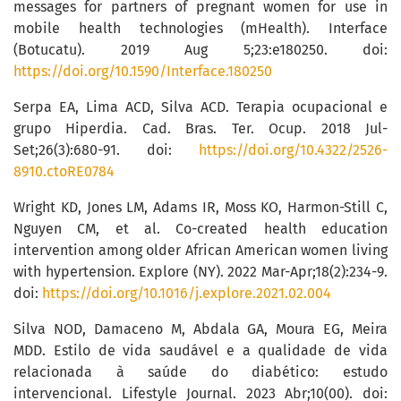
messages for partners of pregnant women for use in
mobile health technologies (mHealth). Interface
(Botucatu). 2019 Aug 5;23:e180250. doi:
https://doi.org/10.1590/Interface.180250
Serpa EA, Lima ACD, Silva ACD. Terapia ocupacional e
grupo Hiperdia. Cad. Bras. Ter. Ocup. 2018 Jul-
Set;26(3):680-91. doi:
https://doi.org/10.4322/2526-
8910.ctoRE0784
Wright KD, Jones LM, Adams IR, Moss KO, Harmon-Still C,
Nguyen CM, et al. Co-created health education
intervention among older African American women living
with hypertension. Explore (NY). 2022 Mar-Apr;18(2):234-9.
doi:
https://doi.org/10.1016/j.explore.2021.02.004
Silva NOD, Damaceno M, Abdala GA, Moura EG, Meira
MDD. Estilo de vida saudável e a qualidade de vida
relacionada à saúde do diabético: estudo
intervencional. Lifestyle Journal. 2023 Abr;10(00). doi: