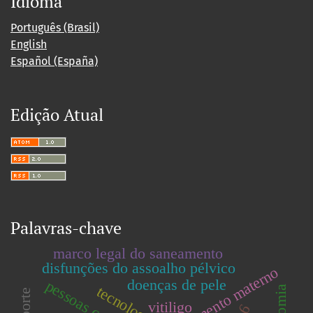
Idioma
Português (Brasil)
English
Español (España)
Edição Atual
Palavras-chave
marco legal do saneamento
disfunções do assoalho pélvico
aleitamento materno
doenças de pele
tecnologias
vitiligo