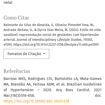
natal
Como Citar
Belmonte da Silva de Almeida, V., Oliveira Pimentel lima, M.,
Andrade Abdala, G., & Dyrce Dias Meira, M. (2024). Estilo de vida
saudável: representação social de gestantes com hipertensão
arterial.
Journal of Interdisciplinary Lifestyle Studies
,
11
(00),
e1595. https://doi.org/10.19141/2237-3756.lifestyle.v11.n00.pe1595
Fomatos de Citação
Referências
Barroso WKS, Rodrigues CIS, Bortolotto LA, Mota-Gomes
MA, Brandão AA, Feitosa ADM, et al. Brazilian Guidelines
of Hypertension – 2020. Arq Bras Cardiol. 2021
Mar;116(3):516-658. doi:
https://doi.org/10.36660/abc.20201238