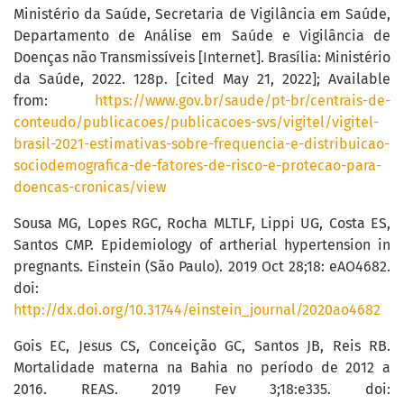
Ministério da Saúde, Secretaria de Vigilância em Saúde,
Departamento de Análise em Saúde e Vigilância de
Doenças não Transmissíveis [Internet]. Brasília: Ministério
da Saúde, 2022. 128p. [cited May 21, 2022]; Available
from:
https://www.gov.br/saude/pt-br/centrais-de-
conteudo/publicacoes/publicacoes-svs/vigitel/vigitel-
brasil-2021-estimativas-sobre-frequencia-e-distribuicao-
sociodemografica-de-fatores-de-risco-e-protecao-para-
doencas-cronicas/view
Sousa MG, Lopes RGC, Rocha MLTLF, Lippi UG, Costa ES,
Santos CMP. Epidemiology of artherial hypertension in
pregnants. Einstein (São Paulo). 2019 Oct 28;18: eAO4682.
doi:
http://dx.doi.org/10.31744/einstein_journal/2020ao4682
Gois EC, Jesus CS, Conceição GC, Santos JB, Reis RB.
Mortalidade materna na Bahia no período de 2012 a
2016. REAS. 2019 Fev 3;18:e335. doi: