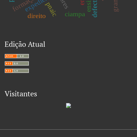
expediente
pnaic
ciampa
direito
Edição Atual
Visitantes