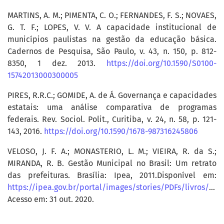
MARTINS, A. M.; PIMENTA, C. O.; FERNANDES, F. S.; NOVAES,
G. T. F.; LOPES, V. V. A capacidade institucional de
municípios paulistas na gestão da educação básica.
Cadernos de Pesquisa, São Paulo, v. 43, n. 150, p. 812-
8350, 1 dez. 2013.
https://doi.org/10.1590/S0100-
15742013000300005
PIRES, R.R.C.; GOMIDE, A. de Á. Governança e capacidades
estatais: uma análise comparativa de programas
federais. Rev. Sociol. Polit., Curitiba, v. 24, n. 58, p. 121-
143, 2016.
https://doi.org/10.1590/1678-987316245806
VELOSO, J. F. A.; MONASTERIO, L. M.; VIEIRA, R. da S.;
MIRANDA, R. B. Gestão Municipal no Brasil: Um retrato
das prefeituras. Brasília: Ipea, 2011.Disponível em:
https://ipea.gov.br/portal/images/stories/PDFs/livros/livros/livro_gestaomunicipal.pdf
Acesso em: 31 out. 2020.