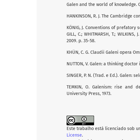
Galen and the world of knowledge. C
HANKINSON, R. J. The Cambridge com
KÖNIG, J. Conventions of prefatory s
GILL, C.; WHITMARSH, T.; WILKINS, 
2009. p. 35-58.
KHÜN, C. G. Claudii Galeni opera Omni
NUTTON, V. Galen: a thinking doctor
SINGER, P. N. (Trad. e Ed.). Galen: s
TEMKIN, O. Galenism: rise and de
University Press, 1973.
Este trabalho está licenciado sob 
License
.