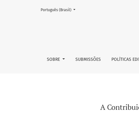
Mudar o idioma. O atual é:
Português (Brasil)
A Contribuição de Galeno de Pérgamo para a
SOBRE
SUBMISSÕES
POLÍTICAS ED
A Contribui