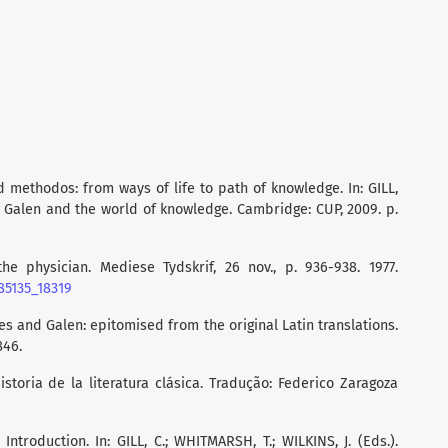
 methodos: from ways of life to path of knowledge. In: GILL,
). Galen and the world of knowledge. Cambridge: CUP, 2009. p.
he physician. Mediese Tydskrif, 26 nov., p. 936-938. 1977.
85135_18319
tes and Galen: epitomised from the original Latin translations.
846.
istoria de la literatura clásica. Tradução: Federico Zaragoza
 Introduction. In: GILL, C.; WHITMARSH, T.; WILKINS, J. (Eds.).