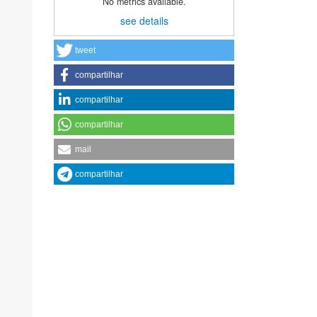
No metrics available.
see details
tweet
compartilhar
compartilhar
compartilhar
mail
compartilhar