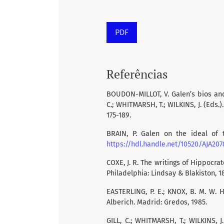
PDF
Referências
BOUDON-MILLOT, V. Galen’s bios and
C.; WHITMARSH, T.; WILKINS, J. (Eds.
175-189.
BRAIN, P. Galen on the ideal of t
https://hdl.handle.net/10520/AJA207
COXE, J. R. The writings of Hippocra
Philadelphia: Lindsay & Blakiston, 1
EASTERLING, P. E.; KNOX, B. M. W. H
Alberich. Madrid: Gredos, 1985.
GILL, C.; WHITMARSH, T.; WILKINS, J.