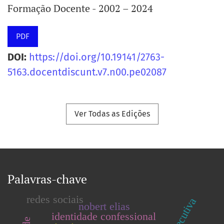
Formação Docente - 2002 – 2024
PDF
DOI:
https://doi.org/10.19141/2763-
5163.docentdiscunt.v7.n00.pe02087
Ver Todas as Edições
Palavras-chave
redes sociais
nobert elias
identidade confessional