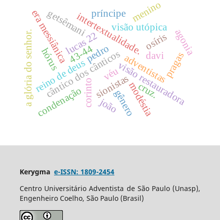
menino
getsêmani
era messiânica
príncipe
intertextualidade.
visão utópica
agonia
a glória do senhor.
lucas 22
osíris
pedro
43-44
hórus
cântico dos cânticos
davi
pragas
adventistas
reino de deus
visão restauradora
véu
sionistas
corinto
modéstia
cruz.
condenação
gênero
joão
Kerygma
e-ISSN: 1809-2454
Centro Universitário Adventista de São Paulo (Unasp),
Engenheiro Coelho, São Paulo (Brasil)