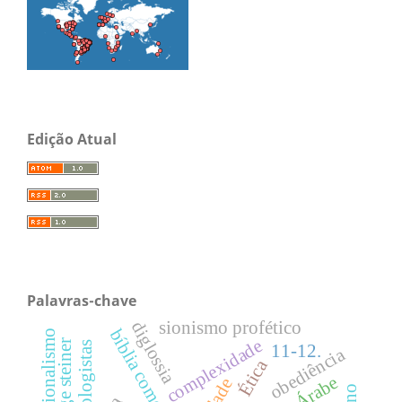
Edição Atual
Palavras-chave
sionismo profético
diglossia
bíblia como literatura
dispensacionalismo
complexidade
george steiner
apologistas
11-12.
obediência
Ética