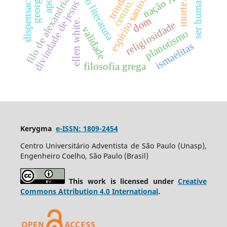
nação Árabe
trindade
ser humano
filo de alexandria
espírito santo.
centro.
divindade de jesus
morte.
dom
ellen white.
religiosidade
validade
planotismo
ismaelitas
filosofia grega
Kerygma
e-ISSN: 1809-2454
Centro Universitário Adventista de São Paulo (Unasp),
Engenheiro Coelho, São Paulo (Brasil)
This work is licensed under
Creative
Commons Attribution 4.0 International
.