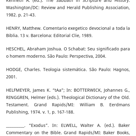
Kenneth A. (ed.). The Sabbath in Scripture and History.
Washington/DC: Review and Herald Publishing Association,
1982. p. 21-43.
HENRY, Matthew. Comentario exegetico devocional a toda la
Biblia. 13 v. Barcelona: Editorial Clie, 1989.
HESCHEL, Abraham Joshua. O Schabat: Seu significado para
o homem moderno. São Paulo: Perspectiva, 2004.
HODGE, Charles. Teologia sistemática. São Paulo: Hagnos,
2001.
HELFMEYER, James K. “tAa”; In: BOTTERWICK, Johannes G.,
RINGGREN, Helmer (eds.). Theological Dictionary of the Old.
Testament. Grand Rapids/MI: William B. Eerdmans
Publishing, 1974. v. 1, p. 167-188.
__________. “Exodus”. In: ELWELL, Walter A. (ed.). Baker
Commentary on the Bible. Grand Rapids/MI: Baker Books,