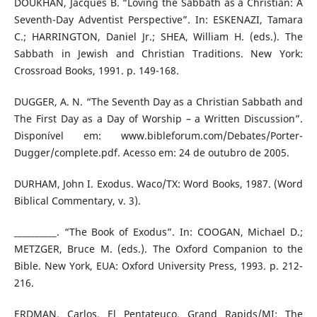
DOUKHAN, Jacques B. “Loving the Sabbath as a Christian: A
Seventh-Day Adventist Perspective”. In: ESKENAZI, Tamara
C.; HARRINGTON, Daniel Jr.; SHEA, William H. (eds.). The
Sabbath in Jewish and Christian Traditions. New York:
Crossroad Books, 1991. p. 149-168.
DUGGER, A. N. “The Seventh Day as a Christian Sabbath and
The First Day as a Day of Worship – a Written Discussion”.
Disponível em: www.bibleforum.com/Debates/Porter-
Dugger/complete.pdf. Acesso em: 24 de outubro de 2005.
DURHAM, John I. Exodus. Waco/TX: Word Books, 1987. (Word
Biblical Commentary, v. 3).
__________. “The Book of Exodus”. In: COOGAN, Michael D.;
METZGER, Bruce M. (eds.). The Oxford Companion to the
Bible. New York, EUA: Oxford University Press, 1993. p. 212-
216.
ERDMAN, Carlos. El Pentateuco. Grand Rapids/MI: The