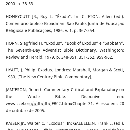
2000. p. 38-63.
HONEYCUTT JR., Roy L. “Êxodo”. In: CLIFTON, Allen (ed.).
Comentário bíblico Broadman. São Paulo: Junta de Educação
Religiosa e Publicações, 1986. v. 1, p. 367-554.
HORN, Siegfried H. “Exodus”, “Book of Exodus” e “Sabbath”.
The Seventh-Day Adventist Bible Dictionary. Washington:
Review and Herald, 1979. p. 348-351, 351-352, 959-962.
HYATT, J. Philip. Exodus. Londres: Marshall, Morgan & Scott,
1980. (The New Century Bible Commentary).
JAMIESON, Robert. Commentary Critical and Explanatory on
the Whole Bible. Disponível em:
www.ccel.org/j/jfb/jfb/JFB02.htm#Chapter31. Acesso em: 20
de outubro de 2005.
KAISER Jr., Walter C. “Exodus”. In: GAEBELEIN, Frank E. (ed.).