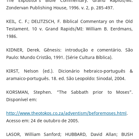
The Expositor’s Bible Commentary. Grand Rapids/MI:
Zondervan Publishing House, 1996. v. 2, p. 285-497.
KEIL, C. F.; DELITZSCH, F. Biblical Commentary on the Old
Testament. 10 v. Grand Rapids/MI: William B. Eerdmans,
1986.
KIDNER, Derek. Gênesis: introdução e comentário. São
Paulo: Mundo Cristão, 1991. (Série Cultura Bíblica).
KIRST, Nelson (ed.). Dicionário hebraico-português &
aramaico-português. 18. ed. São Leopoldo: Sinodal, 2004.
KORSMAN, Stephen. “The Sabbath prior to Moses”.
Disponível em:
http://www.theotokos.co.za/adventism/beforemoses.html
.
Acesso em: 24 de outubro de 2005.
LASOR, William Sanford; HUBBARD, David Allan; BUSH