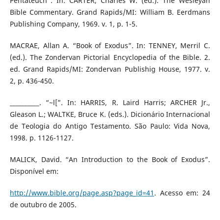
Pentateuch”. In: CARTER, Charles W. (ed.). The Wesleyan
Bible Commentary. Grand Rapids/MI: William B. Eerdmans
Publishing Company, 1969. v. 1, p. 1-5.
MACRAE, Allan A. “Book of Exodus”. In: TENNEY, Merril C.
(ed.). The Zondervan Pictorial Encyclopedia of the Bible. 2.
ed. Grand Rapids/MI: Zondervan Publishig House, 1977. v.
2, p. 436-450.
__________. “~l[”. In: HARRIS, R. Laird Harris; ARCHER Jr.,
Gleason L.; WALTKE, Bruce K. (eds.). Dicionário Internacional
de Teologia do Antigo Testamento. São Paulo: Vida Nova,
1998. p. 1126-1127.
MALICK, David. “An Introduction to the Book of Exodus”.
Disponível em:
http://www.bible.org/page.asp?page_id=41
. Acesso em: 24
de outubro de 2005.