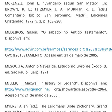
MCKENZIE, John L. “Evangelio segun San Mateo”. In:
BROWN, R. E.; FITZMYER, J. A.; MURPHY, R. E. (eds.)
Comentário Biblico San Jeronimo. Madri: Ediciones
Cristandad, 1972. v. 3, p. 163-293.
MEDEIROS, Gilson. “O sábado no Antigo Testamento”.
Disponível em:
http://www.advir.com.br/sermoes/sermoes_c_O%20S%C3%8
OVO%20TESTAMENTO. Acesso em: 31 de maio de 2005.
MESQUITA, Antônio Neves de. Estudo no Livro de Êxodo. 3.
ed. São Paulo: Juerp, 1971.
MILLER, J. Maxwell. “History or Legend”. Disponível em:
http://www.religiononline
. org/showarticle.asp?title=2964.
Acesso em: 21 de maio de 2006.
MYERS, Allen (ed.). The Eerdmans Bible Dictionary. Grand