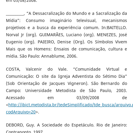
em 03/08/2008.
__________, “A Dessacralização do Mundo e a Sacralização da
Mídia”: Consumo imaginário televisual, mecanismos
projetivos e a busca da experiência comum. In:BAITELLO.
Norval Jr (org). GUIMARÃES, Luciano (org). MENEZES, José
Eugenio (org). PAIEIRO, Denise (Org). Os Símbolos Vivem
Mais que os Homens: Ensaios de comunicação, cultura e
mídia. São Paulo: Annablume, 2006.
COSTA, Valcenir do Vale. “Comunidade Virtual e
Comunicação: O site da Igreja Adventista do Sétimo Dia”
(Sob Orientação de Jacques Vigneron). São Bernardo do
Campo: Universidade Metodista de São Paulo, 2003.
Acessado em 03/09/2008 de
<
http://ibict.metodista.br/tedeSimplificado/tde_busca/arquivo
codArquivo=20
>.
DEBORD, Guy. A Sociedade do Espetáculo. Rio de Janeiro:
Contraponto, 1997.