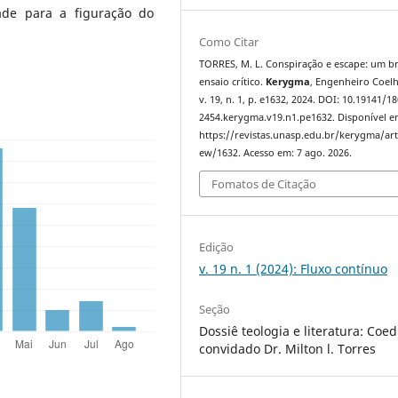
ade para a figuração do
Como Citar
TORRES, M. L. Conspiração e escape: um b
ensaio crítico.
Kerygma
, Engenheiro Coelh
v. 19, n. 1, p. e1632, 2024. DOI: 10.19141/1
2454.kerygma.v19.n1.pe1632. Disponível e
https://revistas.unasp.edu.br/kerygma/arti
ew/1632. Acesso em: 7 ago. 2026.
Fomatos de Citação
Edição
v. 19 n. 1 (2024): Fluxo contínuo
Seção
Dossiê teologia e literatura: Coed
convidado Dr. Milton l. Torres