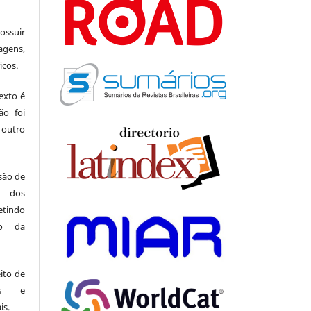
suir
agens,
icos.
exto é
ão foi
 outro
 são de
a dos
indo
ão da
ito de
ais e
is.