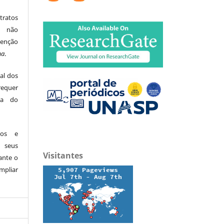
tratos
ão não
menção
ma
.
al dos
equer
ita do
dos e
 seus
Visitantes
ante o
mpliar