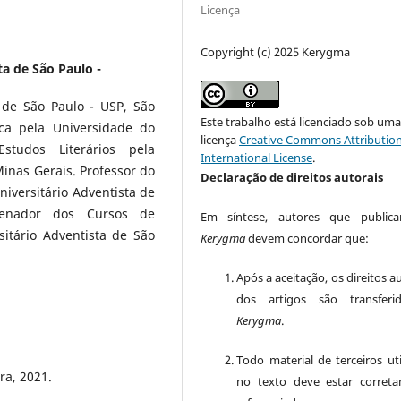
Licença
Copyright (c) 2025 Kerygma
ta de São Paulo -
 de São Paulo - USP, São
Este trabalho está licenciado sob um
ica pela Universidade do
licença
Creative Commons Attribution
studos Literários pela
International License
.
inas Gerais. Professor do
Declaração de direitos autorais
iversitário Adventista de
denador dos Cursos de
Em síntese, autores que public
sitário Adventista de São
Kerygma
devem concordar que:
Após a aceitação, os direitos a
dos artigos são transferi
Kerygma
.
Todo material de terceiros uti
ra, 2021.
no texto deve estar corret