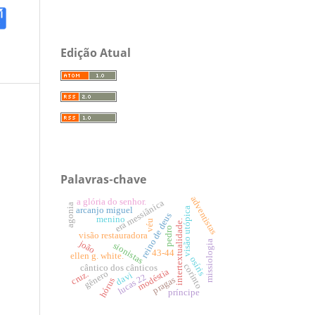
Edição Atual
Palavras-chave
adventistas
a glória do senhor.
era messiânica
agonia
arcanjo miguel
visão utópica
reino de deus
menino
intertextualidade.
véu
pedro
visão restauradora
joão
missiologia
sionistas
43-44
ellen g. white.
osíris
corinto
cântico dos cânticos
modéstia
gênero
cruz.
davi
lucas 22
pragas
hórus
príncipe