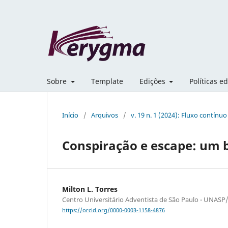
Sobre
Template
Edições
Políticas ed
Início
/
Arquivos
/
v. 19 n. 1 (2024): Fluxo contínuo
Conspiração e escape: um b
Milton L. Torres
Centro Universitário Adventista de São Paulo - UNASP/E
https://orcid.org/0000-0003-1158-4876