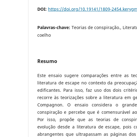
DOI:
https://doi.org/10.19141/1809-2454.keryg
Palavras-chave:
Teorias de conspiração., Litera
coelho
Resumo
Este ensaio sugere comparações entre as teo
literatura de escape no contexto da preocupaç
edificantes. Para isso, faz uso dos dois critéri
recorre às teorizações sobre a literatura em g
Compagnon. O ensaio considera o grande
conspiração e percebe que é comensurável ao 
Por isso, propõe que as teorias de conspi
evolução desde a literatura de escape, pois c
abrangentes que ultrapassam as páginas dos 