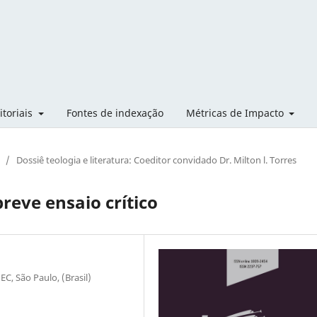
itoriais
Fontes de indexação
Métricas de Impacto
/
Dossiê teologia e literatura: Coeditor convidado Dr. Milton l. Torres
reve ensaio crítico
C, São Paulo, (Brasil)