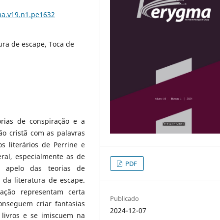
ma.v19.n1.pe1632
tura de escape, Toca de
rias de conspiração e a
ão cristã com as palavras
os literários de Perrine e
eral, especialmente as de
PDF
 apelo das teorias de
da literatura de escape.
ração representam certa
Publicado
onseguem criar fantasias
2024-12-07
livros e se imiscuem na