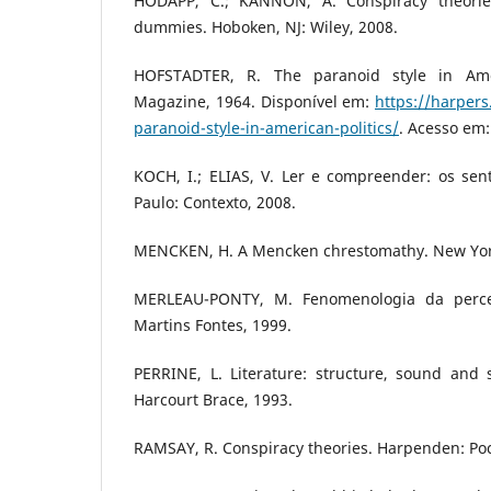
HODAPP, C.; KANNON, A. Conspiracy theories
dummies. Hoboken, NJ: Wiley, 2008.
HOFSTADTER, R. The paranoid style in Amer
Magazine, 1964. Disponível em:
https://harpers
paranoid-style-in-american-politics/
. Acesso em:
KOCH, I.; ELIAS, V. Ler e compreender: os sent
Paulo: Contexto, 2008.
MENCKEN, H. A Mencken chrestomathy. New York:
MERLEAU-PONTY, M. Fenomenologia da percep
Martins Fontes, 1999.
PERRINE, L. Literature: structure, sound and 
Harcourt Brace, 1993.
RAMSAY, R. Conspiracy theories. Harpenden: Pock