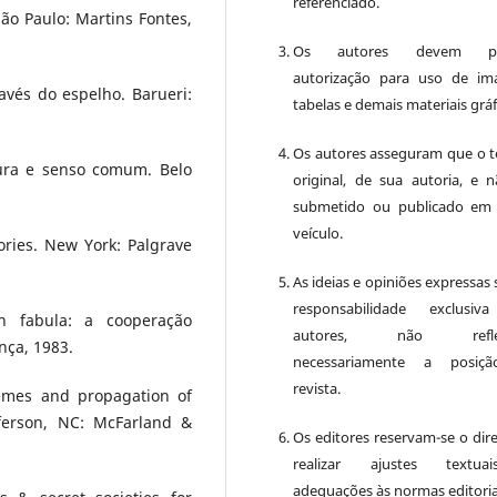
referenciado.
São Paulo: Martins Fontes,
Os autores devem pos
autorização para uso de im
avés do espelho. Barueri:
tabelas e demais materiais gráf
Os autores asseguram que o t
ura e senso comum. Belo
original, de sua autoria, e n
submetido ou publicado em
veículo.
ries. New York: Palgrave
As ideias e opiniões expressas
responsabilidade exclusiv
in fabula: a cooperação
autores, não reflet
ença, 1983.
necessariamente a posiç
revista.
hemes and propagation of
efferson, NC: McFarland &
Os editores reservam-se o dire
realizar ajustes textu
adequações às normas editoria