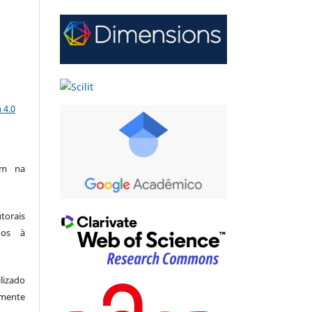
a
 4.0
am na
utorais
dos à
lizado
amente