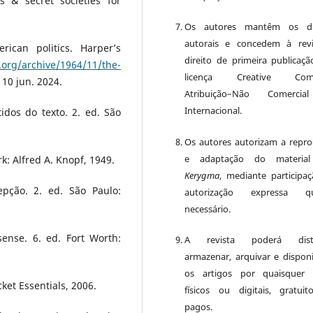
 & secret societies for
Os autores mantêm os dir
autorais e concedem à rev
ican politics. Harper’s
direito de primeira publicaçã
.org/archive/1964/11/the-
licença Creative Com
 10 jun. 2024.
Atribuição–Não Comercia
Internacional.
idos do texto. 2. ed. São
Os autores autorizam a repr
e adaptação do material
 Alfred A. Knopf, 1949.
Kerygma
, mediante participa
ção. 2. ed. São Paulo:
autorização expressa q
necessário.
sense. 6. ed. Fort Worth:
A revista poderá distri
armazenar, arquivar e disponib
os artigos por quaisquer 
et Essentials, 2006.
físicos ou digitais, gratui
pagos.