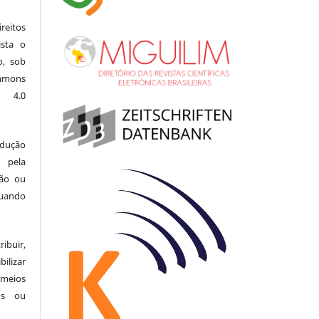
eitos
ista o
o, sob
mons
l 4.0
odução
 pela
ção ou
uando
buir,
ilizar
meios
tos ou