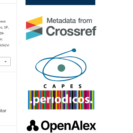
reve
o, SP,
809-
m:
cle/vi
itor