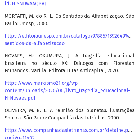
id=HiSNDwAAQBAJ
MORTATTI, M. do R. L. Os Sentidos da Alfabetização. São
Paulo: Unesp, 2000.
https://editoraunesp.com.br/catalogo/9788571392649%2Cos
sentidos-da-alfabetizacao
NOVAES, H.; OKUMURA, J. A tragédia educacional
brasileira no século XX: Diálogos com Florestan
Fernandes .Marília: Editora Lutas Anticapital, 2020.
https://www.marxismo21.org/wp-
content/uploads/2020/06/livro_tragedia_educacional-
H-Novaes.pdf
OLIVEIRA, M. R. L. A reunião dos planetas. ilustrações
Spacca. São Paulo: Companhia das Letrinhas, 2000.
https://www.companhiadasletrinhas.com.br/detalhe.php?
codigo=11462