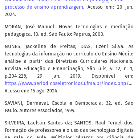
processo-de-ensino-aprendizagem
. Acesso em: 20 jun.
2024.
MORAN, José Manuel. Novas tecnologias e mediação
pedagógica. 10. ed. São Paulo: Papirus, 2000.
NUNES, Jackeline de Freitas; DIAS, Ilzeni Silva. As
tecnologias da informação no currículo do Ensino Médio:
análise a partir das Diretrizes Curriculares Nacionais.
Revista Educação e Emancipação, São Luís, v. 12, n. 1,
p.204-226, 29 jan. 2019. Disponível em:
https://www.periodicoseletronicos.ufma.br/index.php/reducacaoemancipacao/article/view/10753
Acesso em: 15 ago. 2024.
SAVIANI, Dermeval. Escola e Democracia. 32. ed. São
Paulo: Autores Associados, 1999.
SILVEIRA, Laelson Santos da; SANTOS, Raul Teruel dos.
Formação de professores e o uso das tecnologias digitais
na sala de aula. Múltiplos Olhares em Ciência da