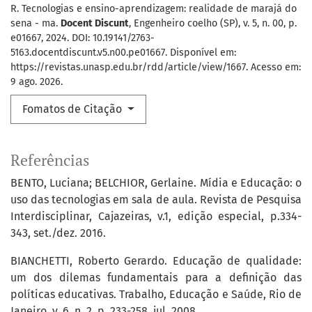
R. Tecnologias e ensino-aprendizagem: realidade de marajá do
sena - ma.
Docent Discunt
, Engenheiro coelho (SP), v. 5, n. 00, p.
e01667, 2024. DOI: 10.19141/2763-
5163.docentdiscunt.v5.n00.pe01667. Disponível em:
https://revistas.unasp.edu.br/rdd/article/view/1667. Acesso em:
9 ago. 2026.
Fomatos de Citação
Referências
BENTO, Luciana; BELCHIOR, Gerlaine. Mídia e Educação: o
uso das tecnologias em sala de aula. Revista de Pesquisa
Interdisciplinar, Cajazeiras, v.1, edição especial, p.334-
343, set./dez. 2016.
BIANCHETTI, Roberto Gerardo. Educação de qualidade:
um dos dilemas fundamentais para a definição das
políticas educativas. Trabalho, Educação e Saúde, Rio de
Janeiro, v. 6, n. 2, p. 233-258, jul. 2008.