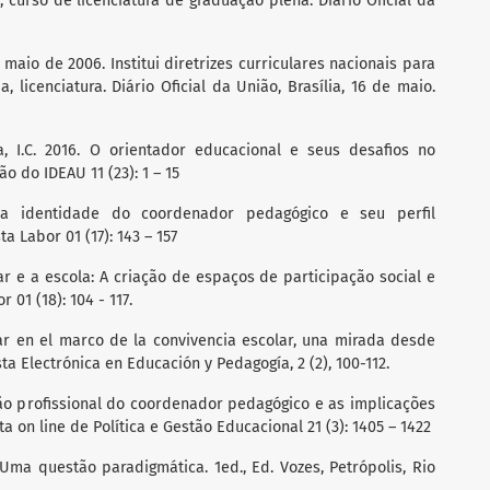
 curso de licenciatura de graduação plena. Diário Oficial da
e maio de 2006. Institui diretrizes curriculares nacionais para
licenciatura. Diário Oficial da União, Brasília, 16 de maio.
a, I.C. 2016. O orientador educacional e seus desafios no
o do IDEAU 11 (23): 1 – 15
 da identidade do coordenador pedagógico e seu perfil
ta Labor 01 (17): 143 – 157
lar e a escola: A criação de espaços de participação social e
 01 (18): 104 - 117.
lar en el marco de la convivencia escolar, una mirada desde
ta Electrónica en Educación y Pedagogía, 2 (2), 100-112.
uação profissional do coordenador pedagógico e as implicações
 on line de Política e Gestão Educacional 21 (3): 1405 – 1422
 Uma questão paradigmática. 1ed., Ed. Vozes, Petrópolis, Rio