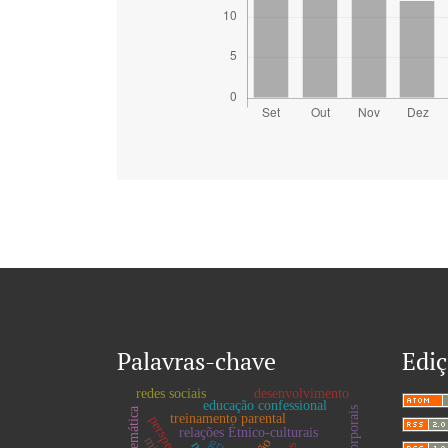
Palavras-chave
Ediç
redes sociais
desenvolvimento
educação confessional
treinamento parental
relações Étnico-culturais