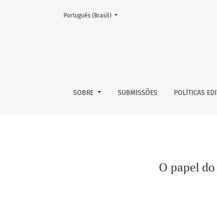
Mudar o idioma. O atual é:
Português (Brasil)
O papel do orientador educacional na equipe
SOBRE
SUBMISSÕES
POLÍTICAS ED
O papel do 