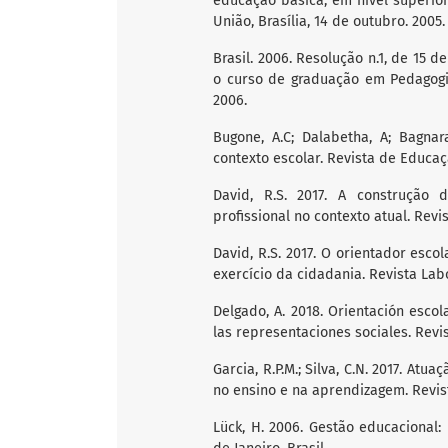
educação básica, em nível superior,
União, Brasília, 14 de outubro. 2005.
Brasil. 2006. Resolução n.1, de 15 d
o curso de graduação em Pedagogia, 
2006.
Bugone, A.C; Dalabetha, A; Bagnar
contexto escolar. Revista de Educaçã
David, R.S. 2017. A construção
profissional no contexto atual. Revis
David, R.S. 2017. O orientador esco
exercício da cidadania. Revista Labor
Delgado, A. 2018. Orientación esco
las representaciones sociales. Revis
Garcia, R.P.M.; Silva, C.N. 2017. At
no ensino e na aprendizagem. Revista
Lück, H. 2006. Gestão educacional: