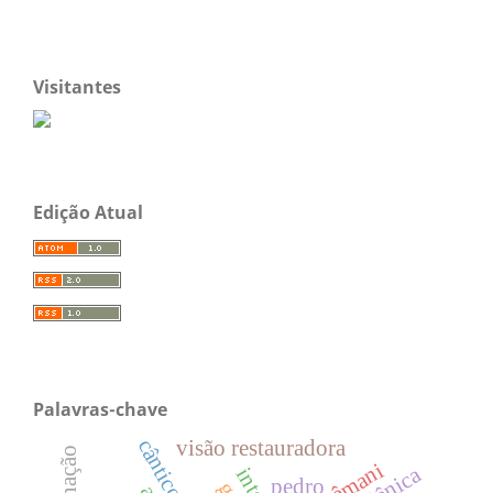
Visitantes
Edição Atual
Palavras-chave
visão restauradora
getsêmani
pedro