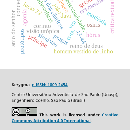
cântico dos cânticos
condenação
era messiânica
intertextualidade.
gênero
adventistas
crítica textual
lucas 22
joão
agonia
modéstia
anjo do senhor
davi
véu
osíris
corinto
visão utópica
cruz.
protótipos
43-44
hórus
sionistas
pragas
príncipe
reino de deus
homem vestido de linho
Kerygma
e-ISSN: 1809-2454
Centro Universitário Adventista de São Paulo (Unasp),
Engenheiro Coelho, São Paulo (Brasil)
This work is licensed under
Creative
Commons Attribution 4.0 International
.