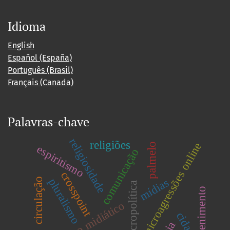
Idioma
English
Español (España)
Português (Brasil)
Français (Canada)
Palavras-chave
religiosidade
religiões
microagressões online
palmelo
espiritismo
comunicação
crosspoint
pluralismo
circulação
mídias
necropolítica
entretenimento
consumo midiático
cidade