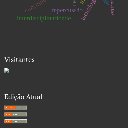
tecnologia
repercussão
interdisciplinaridade
Visitantes
Edição Atual