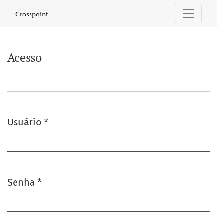
Acesso
Crosspoint
Acesso
Usuário
*
Obrigatório
Senha
*
Obrigatório