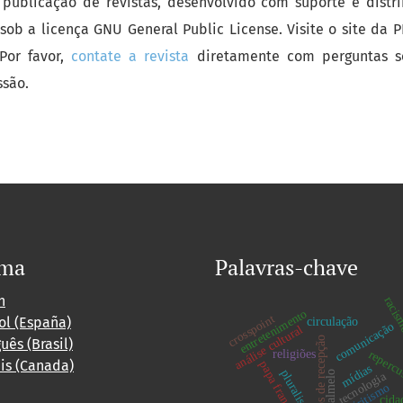
 publicação de revistas, desenvolvido com suporte e distr
sob a licença GNU General Public License. Visite o site da 
 Por favor,
contate a revista
diretamente com perguntas s
ssão.
oma
Palavras-chave
h
racism
entretenimento
crosspoint
ol (España)
circulação
comunicação
análise cultural
estudos de recepção
uês (Brasil)
religiões
reperc
is (Canada)
papa francisco
mídias
pluralismo
tecnologia
palmelo
espiritismo
cida