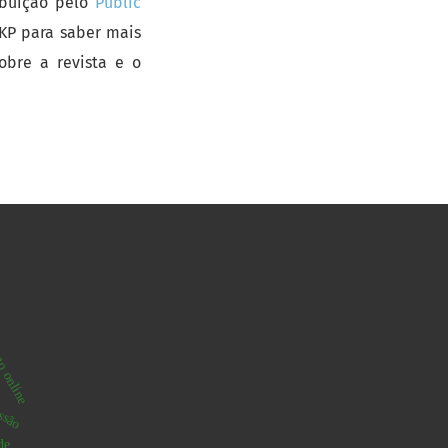
ibuição pelo
Public
PKP para saber mais
obre a revista e o
o online
ussão
de