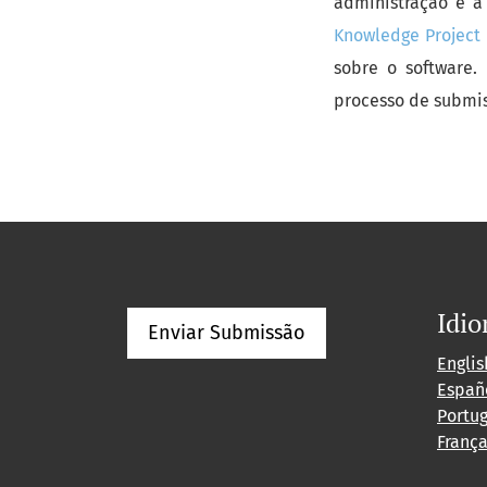
administração e a
Knowledge Project
sobre o software.
processo de submi
Idi
Enviar Submissão
Englis
Españ
Portug
França