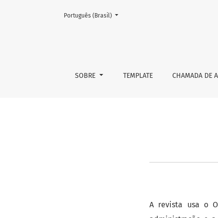
Mudar o idioma. O atual é:
Português (Brasil)
Sobre Open Journal Systems
SOBRE
TEMPLATE
CHAMADA DE A
A revista usa o O