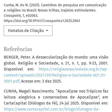
Cunha, M. do N. (2025). Caminhos de pesquisa em comunicação
e religiões no Brasil: Novas trilhas, trajetos estimulantes.
Crosspoint
,
1
, e02063.
https://doi.org/10.19141/Crosspoint.v1.2025.2063
Fomatos de Citação
Referências
BERGER, Peter. A dessecularização do mundo: uma visão
global. Religião e Sociedade, v. 21, n. 1, pp. 9-23, 2001.
Disponível em:
https://religiaoesociedade.org.br/wp-
content/uploads/2021/09/Religiao-e-Sociedade-N21.01-
2001.pdf
. Acesso em: 3 dez 2025.
CUNHA, Magali Nascimento. “Apocalipse nos Trópicos faz
leitura alegórica e conservadora de Apocalipse”, em
CartaCapital (Diálogos da Fé), 24 jul 2025. Disponível em:
https://www.cartacapital.com.br/blogs/dialogos-da-