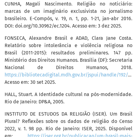
CUNHA, Magali Nascimento. Religião no noticiário:
marcas de um imaginário exclusivista no jornalismo
brasileiro. E-Compós, v. 19, n. 1, pp. 1-21, jan-abr 2016.
DOI: doi.org/10.30962/ec.1204. Acesso em: 3 dez 2025.
FONSECA, Alexandre Brasil e ADAD, Clara Jane Costa.
Relatório sobre intolerância e violência religiosa no
Brasil (2011-2015): resultados preliminares. 147 pp.
Ministério dos Direitos Humanos. Brasília (DF): Secretaria
Nacional de Direitos Humanos, 2018.
https://bibliotecadigital.mdh.gov.br/jspui/handle/192/1145
Acesso em: 30 set 2025.
HALL, Stuart. A Identidade cultural na pós-modernidade.
Rio de Janeiro: DP&A, 2005.
INSTITUTO DE ESTUDOS DA RELIGIÃO (ISER). Um Brasil
Plural? Reflexões sobre os dados de religião do Censo
2022, v. 1. 98 pp. Rio de Janeiro: ISER, 2025. Disponível
em:
https://iser.org.br/publicacao/um-brasil-mais-