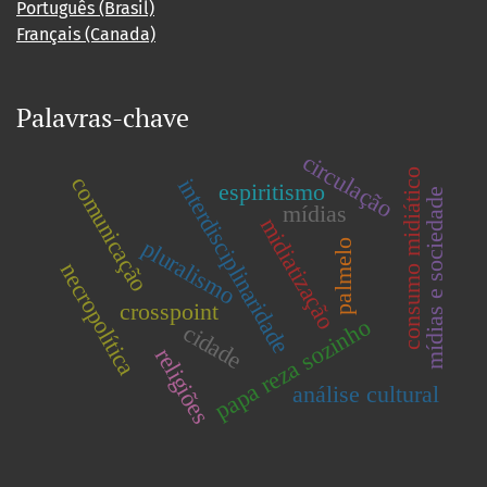
Português (Brasil)
Français (Canada)
Palavras-chave
circulação
consumo midiático
comunicação
interdisciplinaridade
espiritismo
mídias e sociedade
mídias
midiatização
pluralismo
palmelo
necropolítica
crosspoint
papa reza sozinho
cidade
religiões
análise cultural