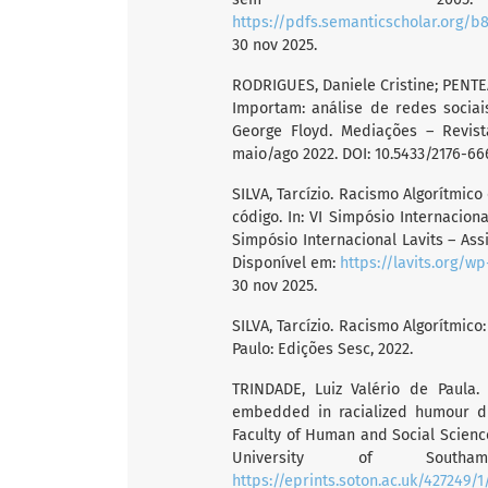
https://pdfs.semanticscholar.org/b
30 nov 2025.
RODRIGUES, Daniele Cristine; PENTEA
Importam: análise de redes socia
George Floyd. Mediações – Revista 
maio/ago 2022. DOI: 10.5433/2176-66
SILVA, Tarcízio. Racismo Algorítmic
código. In: VI Simpósio Internaciona
Simpósio Internacional Lavits – Assi
Disponível em:
https://lavits.org/w
30 nov 2025.
SILVA, Tarcízio. Racismo Algorítmico:
Paulo: Edições Sesc, 2022.
TRINDADE, Luiz Valério de Paula. I
embedded in racialized humour dis
Faculty of Human and Social Science
University of Southa
https://eprints.soton.ac.uk/427249/1