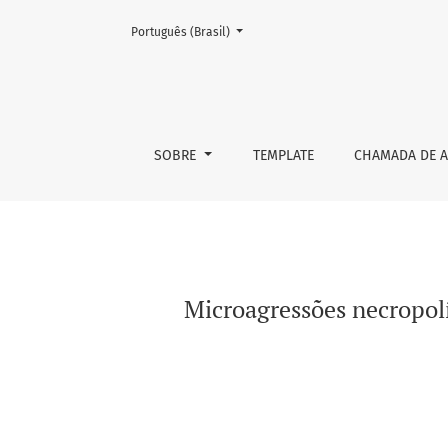
Mudar o idioma. O atual é:
Português (Brasil)
Microagressões necropolíticas na repercussão
SOBRE
TEMPLATE
CHAMADA DE A
Microagressões necropolí