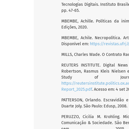
Tecnologias Digitais. Instituto Brasi
pp. 47-65.
MBEMBE, Achille. Políticas da ini
Edições, 2020.
MBEMBE, Achile. Necropolítica. Art
Disponível em:
https://revistas.ufr
MILLS, Charles Wade. O Contrato Raci
REUTERS INSTITUTE. Digital News
Robertson, Rasmus Kleis Nielsen e 
Study of Journa
https://reutersinstitute.politics.ox
Report_2025.pdf
. Acesso em: 4 set 2
PATTERSON, Orlando. Escravidão e
Duarte Joly. São Paulo: Edusp, 2008.
PERUZZO, Cicilia M. Krohling. Mí
Comunicação & Sociedade. São Bern
sem 2005