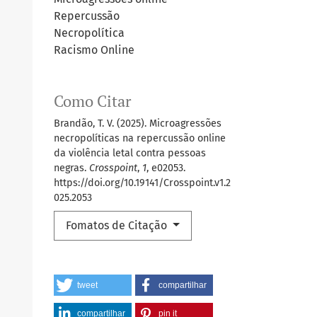
Repercussão
Necropolítica
Racismo Online
Como Citar
Brandão, T. V. (2025). Microagressões
necropolíticas na repercussão online
da violência letal contra pessoas
negras.
Crosspoint
,
1
, e02053.
https://doi.org/10.19141/Crosspoint.v1.2
025.2053
Fomatos de Citação
tweet
compartilhar
compartilhar
pin it