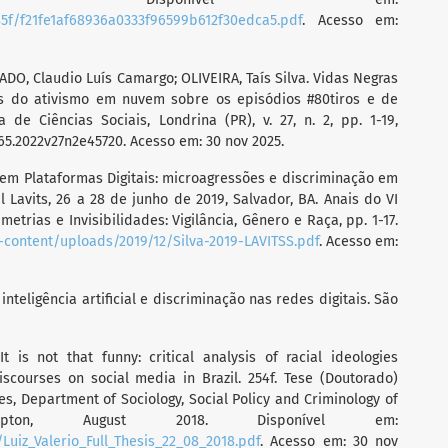
85f/f21fe1af68936a0333f96599b612f30edca5.pdf
. Acesso em:
DO, Claudio Luís Camargo; OLIVEIRA, Taís Silva. Vidas Negras
is do ativismo em nuvem sobre os episódios #80tiros e de
de Ciências Sociais, Londrina (PR), v. 27, n. 2, pp. 1-19,
65.2022v27n2e45720. Acesso em: 30 nov 2025.
o em Plataformas Digitais: microagressões e discriminação em
l Lavits, 26 a 28 de junho de 2019, Salvador, BA. Anais do VI
metrias e Invisibilidades: Vigilância, Gênero e Raça, pp. 1-17.
p-content/uploads/2019/12/Silva-2019-LAVITSS.pdf
. Acesso em:
 inteligência artificial e discriminação nas redes digitais. São
t is not that funny: critical analysis of racial ideologies
courses on social media in Brazil. 254f. Tese (Doutorado)
s, Department of Sociology, Social Policy and Criminology of
mpton, August 2018. Disponível em:
/Luiz_Valerio_Full_Thesis_22_08_2018.pdf
. Acesso em: 30 nov