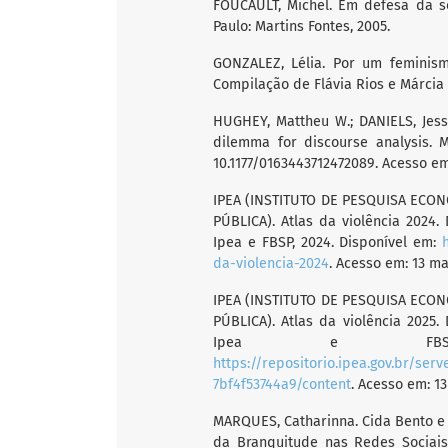
FOUCAULT, Michel. Em defesa da s
Paulo: Martins Fontes, 2005.
GONZALEZ, Lélia. Por um feminismo
Compilação de Flávia Rios e Márcia L
HUGHEY, Mattheu W.; DANIELS, Jess
dilemma for discourse analysis. Me
10.1177/0163443712472089. Acesso em
IPEA (INSTITUTO DE PESQUISA ECO
PÚBLICA). Atlas da violência 2024.
Ipea e FBSP, 2024. Disponível em:
da-violencia-2024
. Acesso em: 13 ma
IPEA (INSTITUTO DE PESQUISA ECO
PÚBLICA). Atlas da violência 2025.
Ipea e FBSP,
https://repositorio.ipea.gov.br/se
7bf4f53744a9/content
. Acesso em: 13
MARQUES, Catharinna. Cida Bento e 
da Branquitude nas Redes Sociais. 