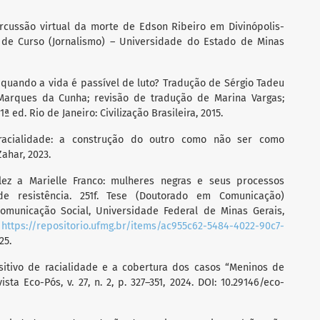
rcussão virtual da morte de Edson Ribeiro em Divinópolis-
 de Curso (Jornalismo) – Universidade do Estado de Minas
 quando a vida é passível de luto? Tradução de Sérgio Tadeu
arques da Cunha; revisão de tradução de Marina Vargas;
ª ed. Rio de Janeiro: Civilização Brasileira, 2015.
 racialidade: a construção do outro como não ser como
ahar, 2023.
lez a Marielle Franco: mulheres negras e seus processos
 de resistência. 251f. Tese (Doutorado em Comunicação)
municação Social, Universidade Federal de Minas Gerais,
:
https://repositorio.ufmg.br/items/ac955c62-5484-4022-90c7-
25.
ositivo de racialidade e a cobertura dos casos “Meninos de
ta Eco-Pós, v. 27, n. 2, p. 327–351, 2024. DOI: 10.29146/eco-