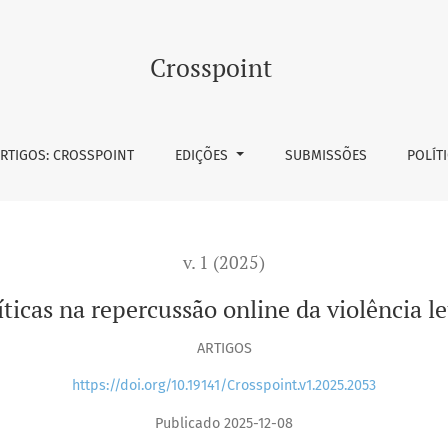
 online da violência letal contra pessoas negras
Crosspoint
RTIGOS: CROSSPOINT
EDIÇÕES
SUBMISSÕES
POLÍT
v. 1 (2025)
ticas na repercussão online da violência le
ARTIGOS
https://doi.org/10.19141/Crosspoint.v1.2025.2053
Publicado 2025-12-08