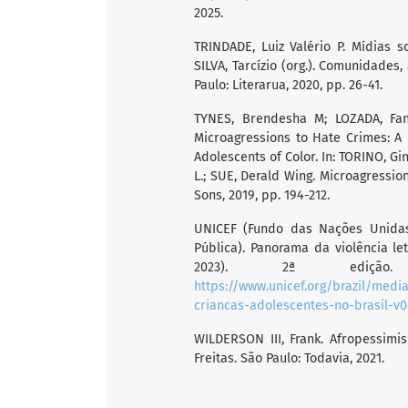
2025.
TRINDADE, Luiz Valério P. Mídias so
SILVA, Tarcízio (org.). Comunidades,
Paulo: Literarua, 2020, pp. 26-41.
TYNES, Brendesha M; LOZADA, Fant
Microagressions to Hate Crimes: A
Adolescents of Color. In: TORINO, Gi
L.; SUE, Derald Wing. Microagressio
Sons, 2019, pp. 194-212.
UNICEF (Fundo das Nações Unidas
Pública). Panorama da violência le
2023). 2ª edição.
https://www.unicef.org/brazil/medi
criancas-adolescentes-no-brasil-v
WILDERSON III, Frank. Afropessimi
Freitas. São Paulo: Todavia, 2021.