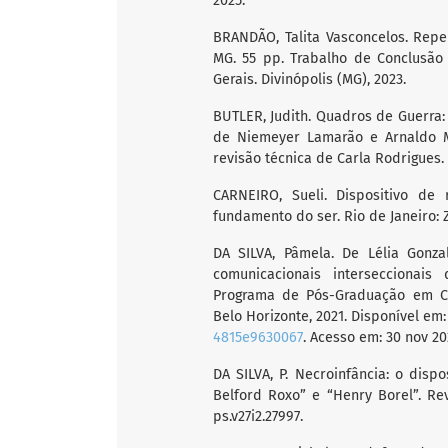
2025.
BRANDÃO, Talita Vasconcelos. Repe
MG. 55 pp. Trabalho de Conclusão
Gerais. Divinópolis (MG), 2023.
BUTLER, Judith. Quadros de Guerra:
de Niemeyer Lamarão e Arnaldo M
revisão técnica de Carla Rodrigues. 1
CARNEIRO, Sueli. Dispositivo de
fundamento do ser. Rio de Janeiro: Z
DA SILVA, Pâmela. De Lélia Gonza
comunicacionais interseccionais
Programa de Pós-Graduação em Co
Belo Horizonte, 2021. Disponível em
4815e9630067
. Acesso em: 30 nov 20
DA SILVA, P. Necroinfância: o disp
Belford Roxo” e “Henry Borel”. Revis
ps.v27i2.27997.