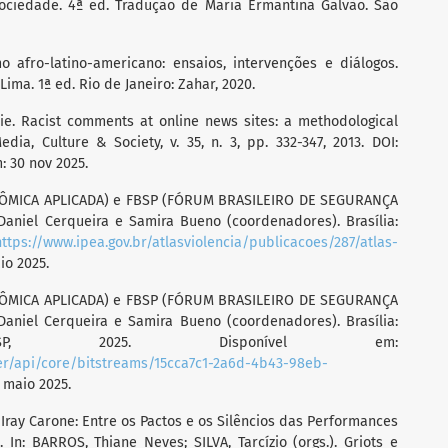
ociedade. 4ª ed. Tradução de Maria Ermantina Galvão. São
 afro-latino-americano: ensaios, intervenções e diálogos.
ima. 1ª ed. Rio de Janeiro: Zahar, 2020.
ie. Racist comments at online news sites: a methodological
dia, Culture & Society, v. 35, n. 3, pp. 332-347, 2013. DOI:
: 30 nov 2025.
NÔMICA APLICADA) e FBSP (FÓRUM BRASILEIRO DE SEGURANÇA
 Daniel Cerqueira e Samira Bueno (coordenadores). Brasília:
https://www.ipea.gov.br/atlasviolencia/publicacoes/287/atlas-
io 2025.
NÔMICA APLICADA) e FBSP (FÓRUM BRASILEIRO DE SEGURANÇA
 Daniel Cerqueira e Samira Bueno (coordenadores). Brasília:
 2025. Disponível em:
rver/api/core/bitstreams/15cca7c1-2a6d-4b43-98eb-
 maio 2025.
Iray Carone: Entre os Pactos e os Silêncios das Performances
In: BARROS, Thiane Neves; SILVA, Tarcízio (orgs.). Griots e