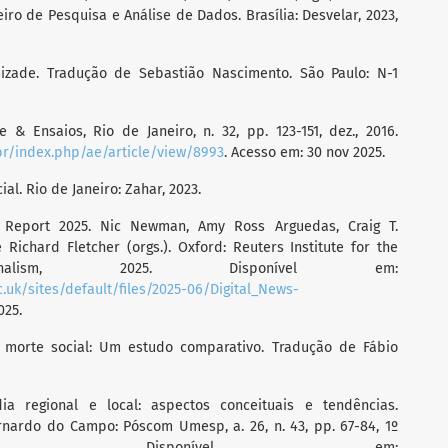
leiro de Pesquisa e Análise de Dados. Brasília: Desvelar, 2023,
mizade. Tradução de Sebastião Nascimento. São Paulo: N-1
e & Ensaios, Rio de Janeiro, n. 32, pp. 123-151, dez., 2016.
j.br/index.php/ae/article/view/8993
. Acesso em: 30 nov 2025.
al. Rio de Janeiro: Zahar, 2023.
 Report 2025. Nic Newman, Amy Ross Arguedas, Craig T.
Richard Fletcher (orgs.). Oxford: Reuters Institute for the
lism, 2025. Disponível em:
.ac.uk/sites/default/files/2025-06/Digital_News-
025.
 morte social: Um estudo comparativo. Tradução de Fábio
dia regional e local: aspectos conceituais e tendências.
ardo do Campo: Póscom Umesp, a. 26, n. 43, pp. 67-84, 1º
. Disponível em: