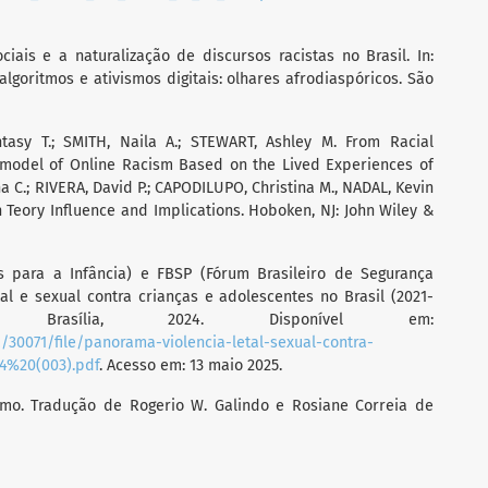
ciais e a naturalização de discursos racistas no Brasil. In:
 algoritmos e ativismos digitais: olhares afrodiaspóricos. São
asy T.; SMITH, Naila A.; STEWART, Ashley M. From Racial
 model of Online Racism Based on the Lived Experiences of
na C.; RIVERA, David P.; CAPODILUPO, Christina M., NADAL, Kevin
n Teory Influence and Implications. Hoboken, NJ: John Wiley &
 para a Infância) e FBSP (Fórum Brasileiro de Segurança
tal e sexual contra crianças e adolescentes no Brasil (2021-
 Brasília, 2024. Disponível em:
a/30071/file/panorama-violencia-letal-sexual-contra-
04%20(003).pdf
. Acesso em: 13 maio 2025.
smo. Tradução de Rogerio W. Galindo e Rosiane Correia de