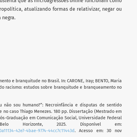
 sustenta que as microagressões
online
funcionam como
opolítica, atualizando formas de relativizar, negar ou
 negra.
nto e branquitude no Brasil. In: CARONE, Iray; BENTO, Maria
al do racismo: estudos sobre branquitude e branqueamento no
eu não sou humano?”: Necroinfância e disputas de sentido
e no caso Thiago Menezes. 180 pp. Dissertação (Mestrado em
ós-Graduação em Comunicação Social, Universidade Federal
lo Horizonte, 2025. Disponível em:
00a11134-42e7-4bae-9774-44cc7c11443d
. Acesso em: 30 nov