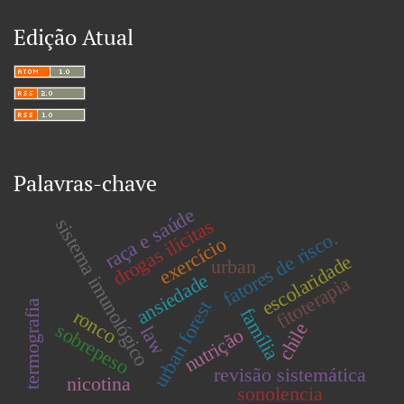
Edição Atual
Palavras-chave
raça e saúde
drogas ilícitas
sistema imunológico
fatores de risco.
exercício
escolaridade
urban
ansiedade
fitoterapia
urban forest
termografia
família
ronco
chile
sobrepeso
law
nutrição
revisão sistemática
nicotina
sonolencia