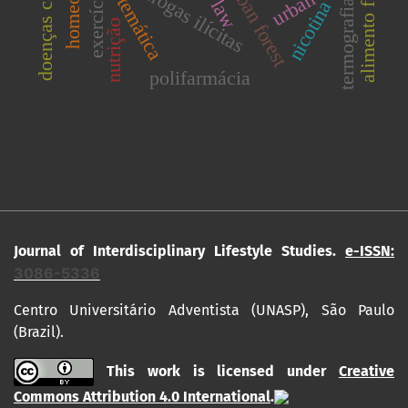
alimento funcional
homeopatia
urban forest
drogas ilícitas
exercício
urban
law
nicotina
termografia
nutrição
polifarmácia
Journal of Interdisciplinary Lifestyle Studies.
e-ISSN:
3086-5336
Centro Universitário Adventista (UNASP), São Paulo
(Brazil).
This work is licensed under
Creative
Commons Attribution 4.0 International
.