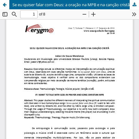
Se eu quiser falar com Deus: a oração na MPB e na canção cristã