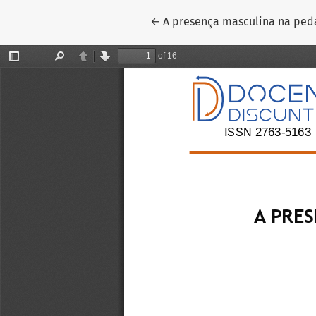
Voltar aos Detalhes do Artigo
←
A presença masculina na peda