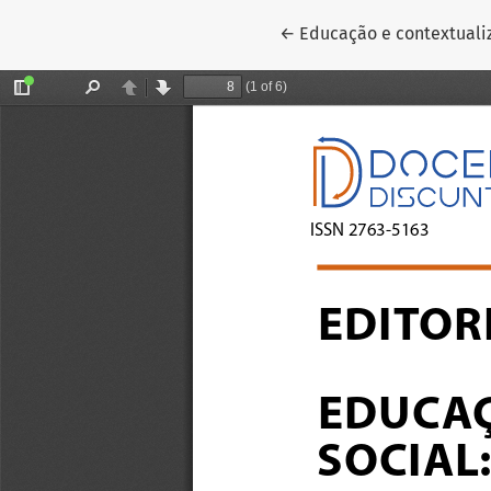
Voltar aos Detalhes do A
←
Educação e contextuali