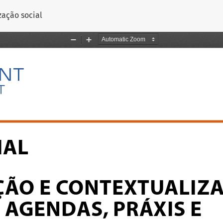
rtigo
zação social