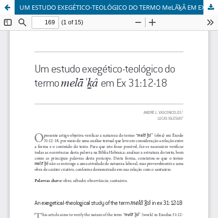
UM ESTUDO EXEGÉTICO-TEOLÓGICO DO TERMO MeLĀʾḵÂ EM EX 31:12-18