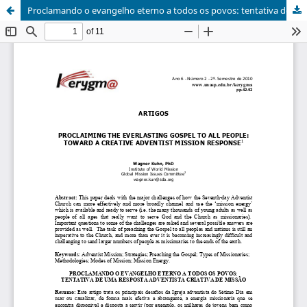
Proclamando o evangelho eterno a todos os povos: tentativa de uma resposta adventista criativa de missão