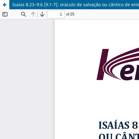
Isaías 8:23–9:6 [9:1-7]: oráculo de salvação ou cântico de en