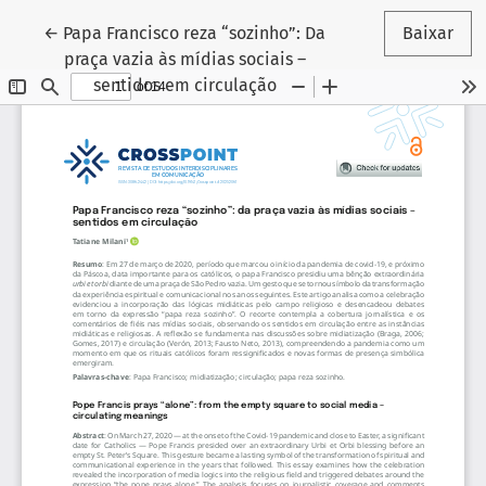
Voltar aos Detalhes do Artigo
←
Papa Francisco reza “sozinho”: Da
Baixar
praça vazia às mídias sociais –
sentidos em circulação