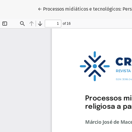
Voltar aos Detalhes do Artigo
←
Processos midiáticos e tecnológicos: Pers